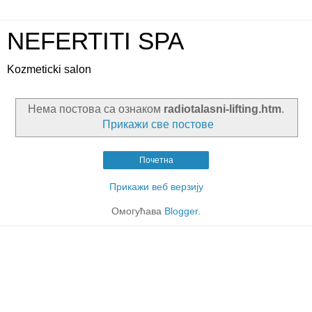
NEFERTITI SPA
Kozmeticki salon
Нема постова са ознаком
radiotalasni-lifting.htm
.
Прикажи све постове
Почетна
Прикажи веб верзију
Омогућава
Blogger
.